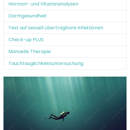
Hormon- und Vitaminanalysen
Darmgesundheit
Test auf sexuell übertragbare Infektionen
Check-up PLUS
Manuelle Therapie
Tauchtauglichkeitsuntersuchung